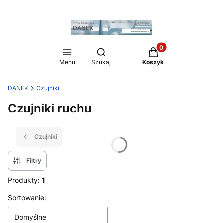
Produkty w koszyku:
Otwórz wyszukiwarkę
Menu
Szukaj
Koszyk
DANEK
Czujniki
Czujniki ruchu
Czujniki
Filtry
Produkty:
1
Lista produktów
Sortowanie:
Domyślne