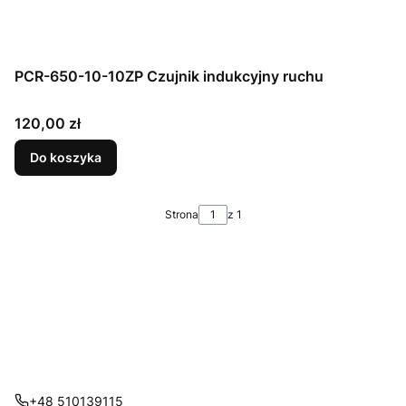
PCR-650-10-10ZP Czujnik indukcyjny ruchu
Cena
120,00 zł
Do koszyka
Strona
z 1
+48 510139115