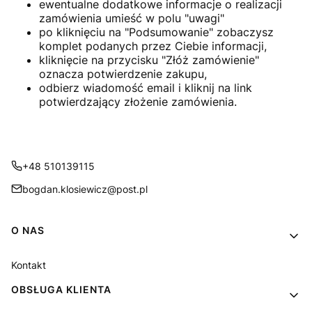
ewentualne dodatkowe informacje o realizacji
zamówienia umieść w polu "uwagi"
po kliknięciu na "Podsumowanie" zobaczysz
komplet podanych przez Ciebie informacji,
kliknięcie na przycisku "Złóż zamówienie"
oznacza potwierdzenie zakupu,
odbierz wiadomość email i kliknij na link
potwierdzający złożenie zamówienia.
+48 510139115
bogdan.klosiewicz@post.pl
Linki w stopce
O NAS
Kontakt
OBSŁUGA KLIENTA