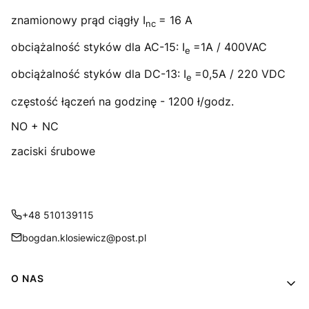
znamionowy prąd ciągły I
= 16 A
nc
obciążalność styków dla AC-15: I
=1A / 400VAC
e
obciążalność styków dla DC-13: I
=0,5A / 220 VDC
e
częstość łączeń na godzinę - 1200 ł/godz.
NO + NC
zaciski śrubowe
+48 510139115
bogdan.klosiewicz@post.pl
Linki w stopce
O NAS