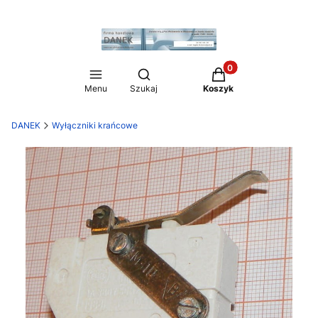
Produkty w koszyku:
Otwórz wyszukiwarkę
Menu
Szukaj
Koszyk
DANEK
Wyłączniki krańcowe