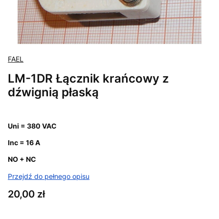
FAEL
LM-1DR Łącznik krańcowy z
dźwignią płaską
Uni = 380 VAC
Inc = 16 A
NO + NC
Przejdź do pełnego opisu
Cena
20,00 zł